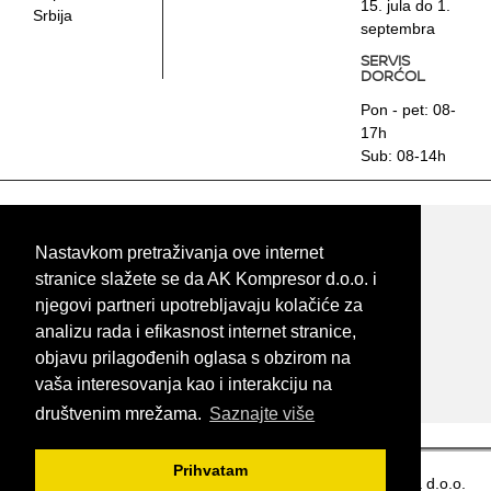
15. jula do 1.
Srbija
septembra
SERVIS
DORĆOL
Pon - pet: 08-
17h
Sub: 08-14h
Početna stranica
Prodaja
Nastavkom pretraživanja ove internet
Korišćena vozila
stranice slažete se da AK Kompresor d.o.o. i
Staro za novo
njegovi partneri upotrebljavaju kolačiće za
Servis i oprema
analizu rada i efikasnost internet stranice,
Akcije
objavu prilagođenih oglasa s obzirom na
Politika privatnosti
Kolačići
vaša interesovanja kao i interakciju na
Kontakt
društvenim mrežama.
Saznajte više
Prihvatam
© AK Kompresor prodaja automobila d.o.o.