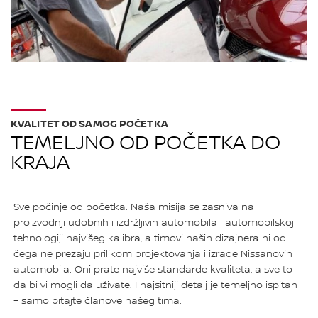
KVALITET OD SAMOG POČETKA
TEMELJNO OD POČETKA DO
KRAJA
Sve počinje od početka. Naša misija se zasniva na
proizvodnji udobnih i izdržljivih automobila i automobilskoj
tehnologiji najvišeg kalibra, a timovi naših dizajnera ni od
čega ne prezaju prilikom projektovanja i izrade Nissanovih
automobila. Oni prate najviše standarde kvaliteta, a sve to
da bi vi mogli da uživate. I najsitniji detalj je temeljno ispitan
– samo pitajte članove našeg tima.