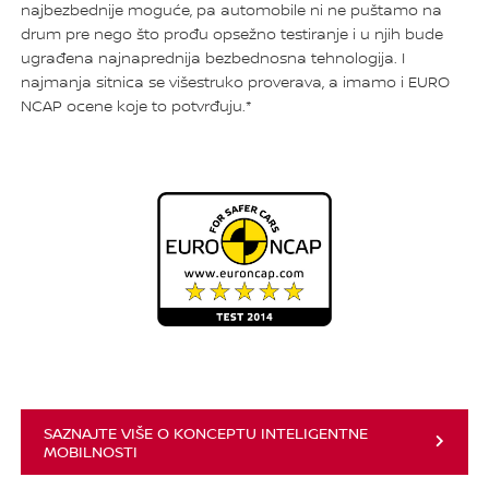
najbezbednije moguće, pa automobile ni ne puštamo na
drum pre nego što prođu opsežno testiranje i u njih bude
ugrađena najnaprednija bezbednosna tehnologija. I
najmanja sitnica se višestruko proverava, a imamo i EURO
NCAP ocene koje to potvrđuju.*
SAZNAJTE VIŠE O KONCEPTU INTELIGENTNE
MOBILNOSTI