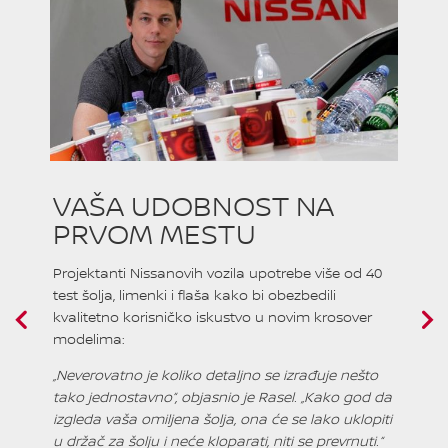
A
VAŠA UDOBNOST NA
M
PRVOM MESTU
K
Projektanti Nissanovih vozila upotrebe više od 40
„M
test šolja, limenki i flaša kako bi obezbedili
Ni
kvalitetno korisničko iskustvo u novim krosover
ne
modelima:
ku
te
„Neverovatno je koliko detaljno se izrađuje nešto
i
tako jednostavno“, objasnio je Rasel. „Kako god da
Za
izgleda vaša omiljena šolja, ona će se lako uklopiti
pi
u držač za šolju i neće kloparati, niti se prevrnuti.“
bu