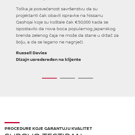
po
Tolika je posvećenost savršenstvu da su
na
projektanti čak obavili ispravke na Nissanu
na
Qashqai koje su koštale čak €50,000 kada se
ve
le
ispostavilo da nova boca popularnog japanskog
au
brenda zelenog čaja ne može da stane u držač za
šolju, a da se lagano ne nagnječi.
Pa
Pr
Russell Davies
Dizajn usredsređen na klijente
1
2
3
PROCEDURE KOJE GARANTUJU KVALITET