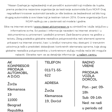
*Nissan Qashqai je najbezbedniji mali porodični automobil koji možete da kupite,
prema podacima nezavisne organizacije za testiranje automobila Euro NCAP. Ovaj
nagrađivani krosover automobil zaradio je više bodova za bezbednost od bilo kog
drugog automobila iz ove klase koji je testiran tokom 2014. Ocene organizacije Euro
NCAP razlikuju se u zavisnosti od modela i godine.
Slike na internet stranici
www.nissan.akkompresor.rs
su simbolične i služe isključivo u
informativne svrhe. Svi podaci i informacije navedeni na internet stranici i u
dokumentima su privremeni i podložni promeni. Zadržavamo pravo na greške u
tekstu. Zbog posledica globalne nestašice poluprovodnika neki elementi opreme
prikazani na internet stranici, kao i u brošuri trenutno nisu dostupni. U trenutnim
uslovima je teško predvideti dobavljivost konkretnih elemenata opreme, koje zbog
globalne nestašice poluprovodnika u konkretnom slučaju možda neće biti moguće
nabaviti. Obratite nam se za detaljnije informacije
u našem centru.
AK
TELEFON
RADNO
KOMPRESOR
VREME
PRODAJA
011/71-55-
PRODAJA
AUTOMOBIL
VOZILA
622
A D.O.O.
DORĆOL
ADRESA
Žorža
Pon - pet: 09-
Klemansoa
Žorža
18h
19
Klemansoa
Sub: 09-14h
11000
19, Dorćol
Ned: ne radi
Beograd
u periodu od
Republika