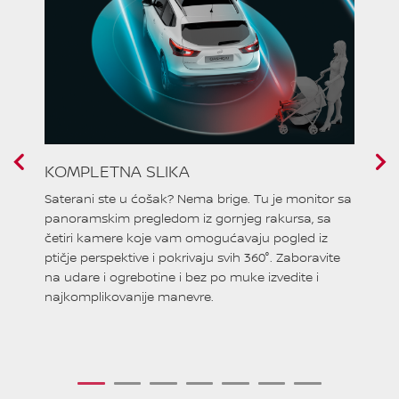
KOMPLETNA SLIKA
O
Saterani ste u ćošak? Nema brige. Tu je monitor sa
Po
za
panoramskim pregledom iz gornjeg rakursa, sa
po
četiri kamere koje vam omogućavaju pogled iz
ob
ine
ptičje perspektive i pokrivaju svih 360°. Zaboravite
Mo
na udare i ogrebotine i bez po muke izvedite i
paz
najkomplikovanije manevre.
i š
1
2
3
4
5
6
7