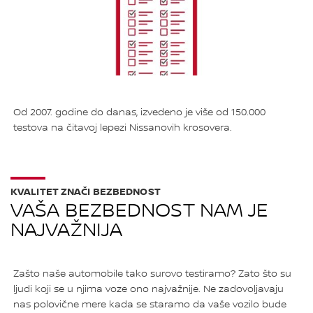
Od 2007. godine do danas, izvedeno je više od 150.000
testova na čitavoj lepezi Nissanovih krosovera.
KVALITET ZNAČI BEZBEDNOST
VAŠA BEZBEDNOST NAM JE
NAJVAŽNIJA
Zašto naše automobile tako surovo testiramo? Zato što su
ljudi koji se u njima voze ono najvažnije. Ne zadovoljavaju
nas polovične mere kada se staramo da vaše vozilo bude