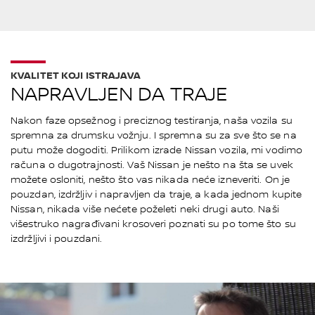
KVALITET KOJI ISTRAJAVA
NAPRAVLJEN DA TRAJE
Nakon faze opsežnog i preciznog testiranja, naša vozila su
spremna za drumsku vožnju. I spremna su za sve što se na
putu može dogoditi. Prilikom izrade Nissan vozila, mi vodimo
računa o dugotrajnosti. Vaš Nissan je nešto na šta se uvek
možete osloniti, nešto što vas nikada neće izneveriti. On je
pouzdan, izdržljiv i napravljen da traje, a kada jednom kupite
Nissan, nikada više nećete poželeti neki drugi auto. Naši
višestruko nagrađivani krosoveri poznati su po tome što su
izdržljivi i pouzdani.